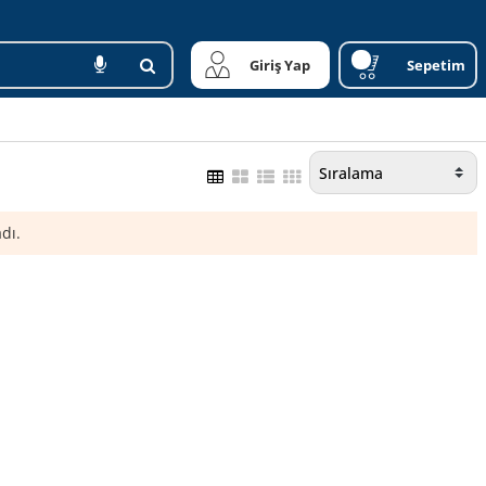
Giriş Yap
Sepetim
dı.