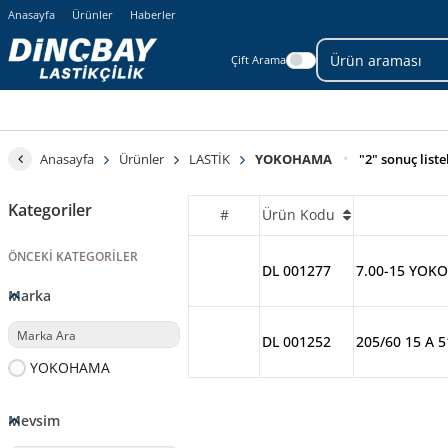
Anasayfa
Ürünler
Haberler
Çift Arama
Anasayfa
Ürünler
LASTİK
YOKOHAMA
"2" sonuç list
Kategoriler
#
Ürün Kodu
ÖNCEKI KATEGORILER
DL 001277
7.00-15 YOK
Marka
DL 001252
205/60 15 A 5
YOKOHAMA
Mevsim