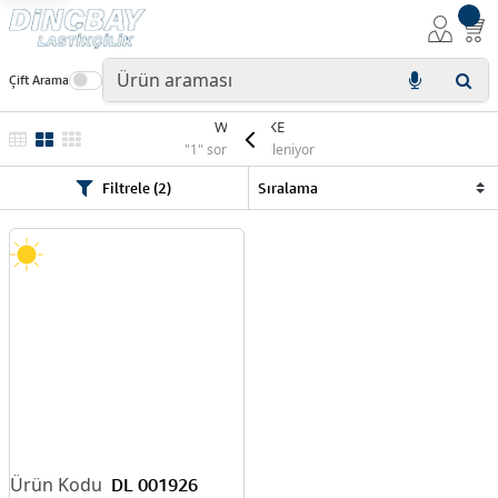
Çift Arama
WESTLAKE
"1" sonuç listeleniyor
Filtrele (2)
DL 001926