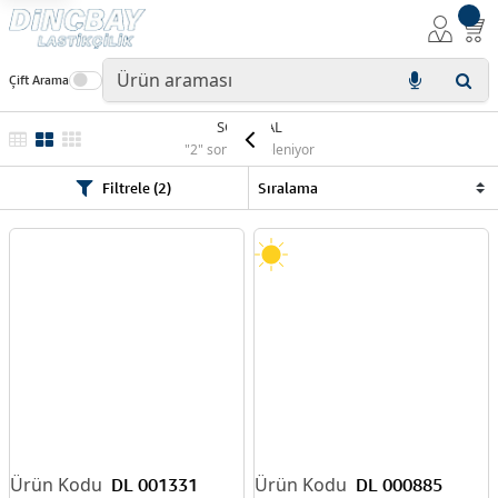
Çift Arama
SOLIDEAL
"2" sonuç listeleniyor
Filtrele (2)
DL 001331
DL 000885