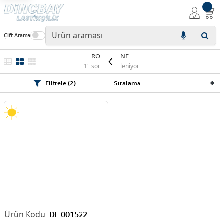
Çift Arama
ROADSTONE
"1" sonuç listeleniyor
Filtrele (2)
DL 001522