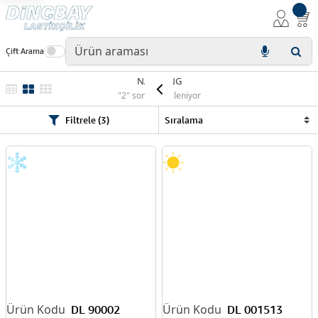
Çift Arama
NANKANG
"2" sonuç listeleniyor
Filtrele (3)
DL 90002
DL 001513