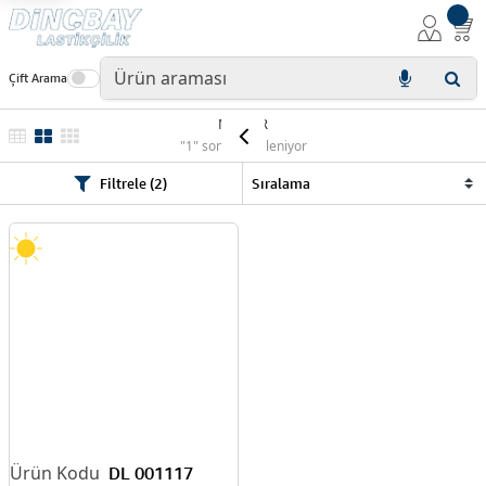
Çift Arama
MABOR
"1" sonuç listeleniyor
Filtrele (2)
DL 001117