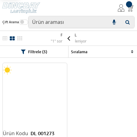
Çift Arama
FEDERAL
"1" sonuç listeleniyor
Filtrele (3)
DL 001273