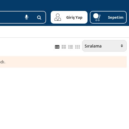
Giriş Yap
Sepetim
dı.