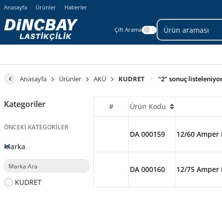
Anasayfa
Ürünler
Haberler
Çift Arama
Anasayfa
Ürünler
AKÜ
KUDRET
"2" sonuç listeleniyo
Kategoriler
#
Ürün Kodu
ÖNCEKI KATEGORILER
DA 000159
12/60 Amper
Marka
DA 000160
12/75 Amper
KUDRET