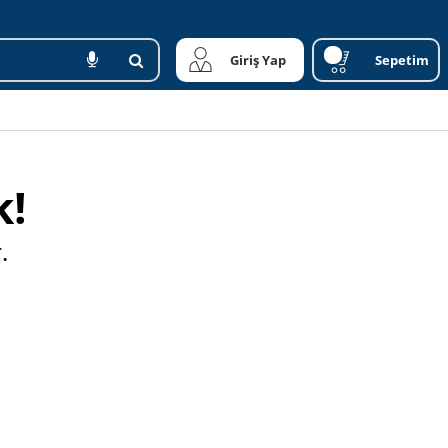
Giriş Yap
Sepetim
k!
.