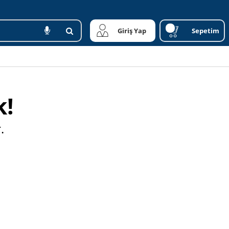
Giriş Yap
Sepetim
k!
.